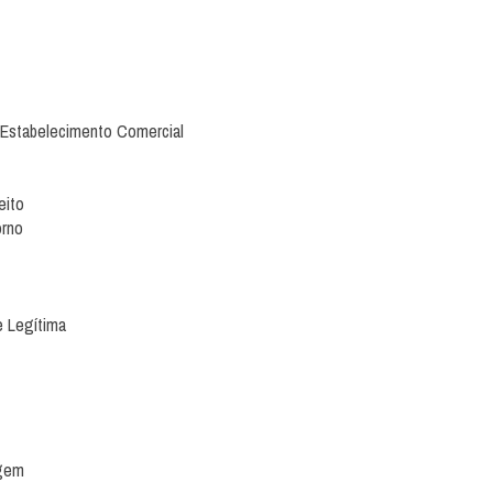
 Estabelecimento Comercial
eito
orno
e Legítima
agem