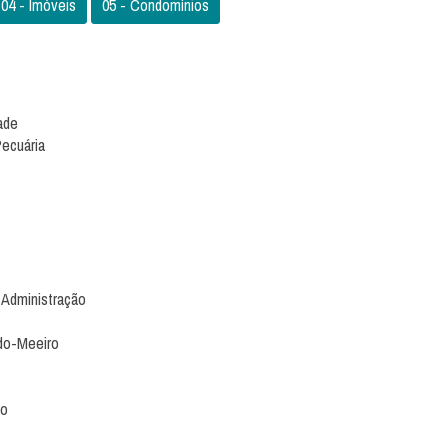
04 - Imóveis
05 - Condomínios
ade
Pecuária
m Administração
ado-Meeiro
io