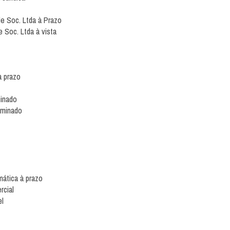
e Soc. Ltda à Prazo
 Soc. Ltda à vista
à prazo
minado
rminado
ática à prazo
rcial
el