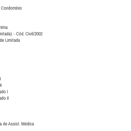
e Condomínio
ônima
itada) - Cód. Civil/2002
de Limitada
I
I
ado I
do II
a de Assist. Médica