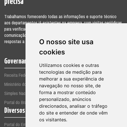
precisa
Trabalhamos fornecendo todas as informações e suporte técnico
aos departamentos já existentes na empresa, com visitas periódicas
para verificações e acompanhamento, elaborando relatórios para a
comunicação das divergências ou sugestões, além de fornecer
O nosso site usa
respostas a consultas por telefone e pessoalmente.
cookies
Governamentais
Utilizamos cookies e outras
tecnologias de medição para
Receita Federal
melhorar a sua experiência de
Ministério do Trabalho
navegação no nosso site, de
forma a mostrar conteúdo
Simples Nacional
personalizado, anúncios
Portal do Brasil
direcionados, analisar o tráfego
Diversos
do site e entender de onde vêm
os visitantes.
Portal do Empreendedor