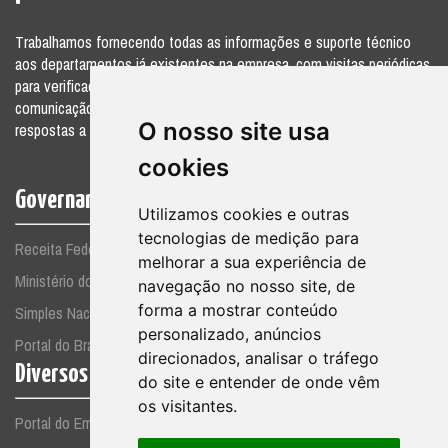
Trabalhamos fornecendo todas as informações e suporte técnico
aos departamentos já existentes na empresa, com visitas periódicas
para verificações e acompanhamento, elaborando relatórios para a
comunicação das divergências ou sugestões, além de fornecer
O nosso site usa
respostas a consultas por telefone e pessoalmente.
cookies
Governamentais
Utilizamos cookies e outras
tecnologias de medição para
Receita Federal
melhorar a sua experiência de
Ministério do Trabalho
navegação no nosso site, de
forma a mostrar conteúdo
Simples Nacional
personalizado, anúncios
Portal do Brasil
direcionados, analisar o tráfego
Diversos
do site e entender de onde vêm
os visitantes.
Portal do Empreendedor